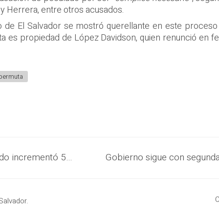
 Herrera, entre otros acusados.
 de El Salvador se mostró querellante en este proceso y
sta es propiedad de López Davidson, quien renunció en f
permuta
Venta de bienes salvadoreños al mundo incrementó 58% en julio, según el BCR
C
Salvador.