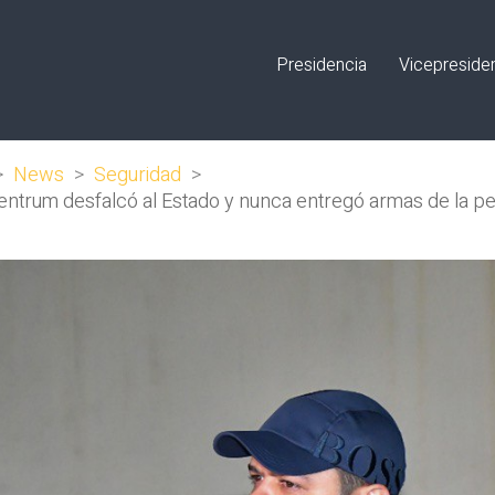
Presidencia
Vicepreside
>
News
>
Seguridad
>
 Centrum desfalcó al Estado y nunca entregó armas de la p