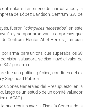
o enfrentar el fenómeno del narcotráfico y la
empresa de López Davidson, Centrum, S.A. de
yés, fueron “
cómplices necesarios
” en este
 avalúo y se apartaron varias empresas que
l de Centrum: Héctor Abel Herrera, también
 por arma, para un total que superaba los $8
 comisión valuadora, se disminuyó el valor de
de $42 por arma.
 fue una política pública, con línea del ex
a y Seguridad Pública.
sposiciones Generales del Presupuesto, en la
po, luego de un estudio de un comité valuador
ica (LACAP) .
 lo que requirió ayer la Fiscalía General de la