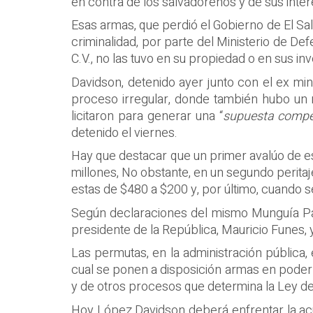
en contra de los salvadoreños y de sus inter
Esas armas, que perdió el Gobierno de El Sal
criminalidad, por parte del Ministerio de 
C.V., no las tuvo en su propiedad o en sus inv
Davidson, detenido ayer junto con el ex mi
proceso irregular, donde también hubo un 
licitaron para generar una “
supuesta compe
detenido el viernes.
Hay que destacar que un primer avalúo de es
millones, No obstante, en un segundo peritaj
estas de $480 a $200 y, por último, cuando 
Según declaraciones del mismo Munguía Payé
presidente de la República, Mauricio Funes, y
Las permutas, en la administración pública,
cual se ponen a disposición armas en poder d
y de otros procesos que determina la Ley de
Hoy López Davidson deberá enfrentar la ac