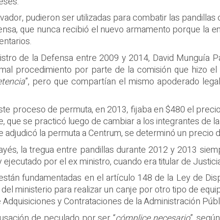
eses.
vador, pudieron ser utilizadas para combatir las pandillas 
Defensa, que nunca recibió el nuevo armamento porque la 
entarios.
nistro de la Defensa entre 2009 y 2014, David Munguía Pa
mal procedimiento por parte de la comisión que hizo el
tencia
”, pero que compartían el mismo apoderado lega
te proceso de permuta, en 2013, fijaba en $480 el precio
e, que se practicó luego de cambiar a los integrantes de la
se adjudicó la permuta a Centrum, se determinó un precio 
s, la tregua entre pandillas durante 2012 y 2013 siempre
 ejecutado por el ex ministro, cuando era titular de Justici
 están fundamentadas en el artículo 148 de la Ley de Di
el ministerio para realizar un canje por otro tipo de equi
 Adquisiciones y Contrataciones de la Administración Públ
usación de peculado por ser “
cómplice necesario
”, según