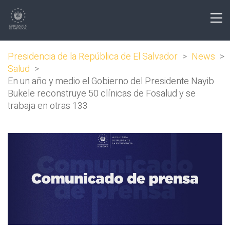
Presidencia de la República de El Salvador
>
News
>
Salud
>
En un año y medio el Gobierno del Presidente Nayib
Bukele reconstruye 50 clínicas de Fosalud y se
trabaja en otras 133