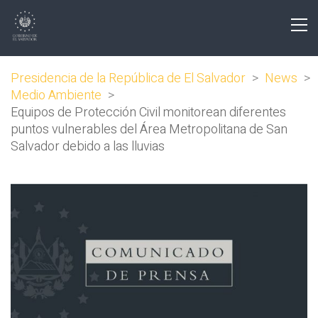
Presidencia de la República de El Salvador
>
News
>
Medio Ambiente
>
Equipos de Protección Civil monitorean diferentes
puntos vulnerables del Área Metropolitana de San
Salvador debido a las lluvias