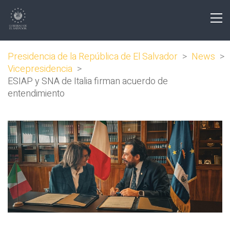
Presidencia de la República de El Salvador
>
News
>
Vicepresidencia
>
ESIAP y SNA de Italia firman acuerdo de
entendimiento