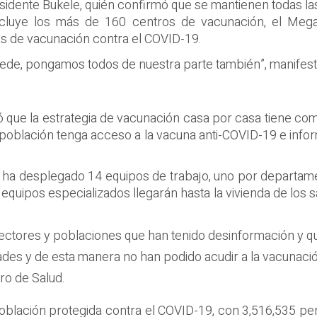
esidente Bukele, quién confirmó que se mantienen todas l
 incluye los más de 160 centros de vacunación, el Mega
es de vacunación contra el COVID-19.
uede, pongamos todos de nuestra parte también”, manifestó
ró que la estrategia de vacunación casa por casa tiene como
 población tenga acceso a la vacuna anti-COVID-19 e infor
ud, ha desplegado 14 equipos de trabajo, uno por departam
tos equipos especializados llegarán hasta la vivienda de lo
sectores y poblaciones que han tenido desinformación y 
tades y de esta manera no han podido acudir a la vacunaci
ro de Salud.
población protegida contra el COVID-19, con 3,516,535 p