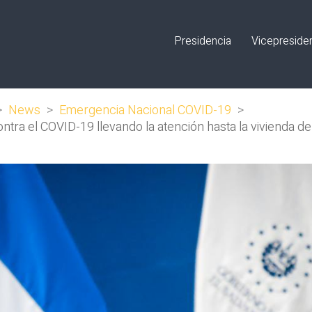
Presidencia
Vicepreside
>
News
>
Emergencia Nacional COVID-19
>
ntra el COVID-19 llevando la atención hasta la vivienda d