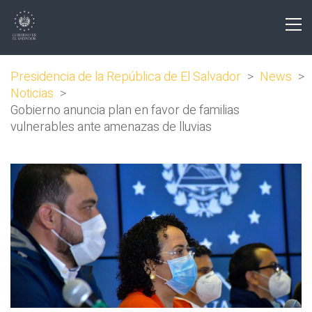
Presidencia de la República de El Salvador
>
News
>
Noticias
>
Gobierno anuncia plan en favor de familias
vulnerables ante amenazas de lluvias