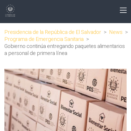
Presidencia de la República de El Salvador
>
News
>
Programa de Emergencia Sanitaria
>
Gobierno continúa entregando paquetes alimentarios
a personal de primera línea