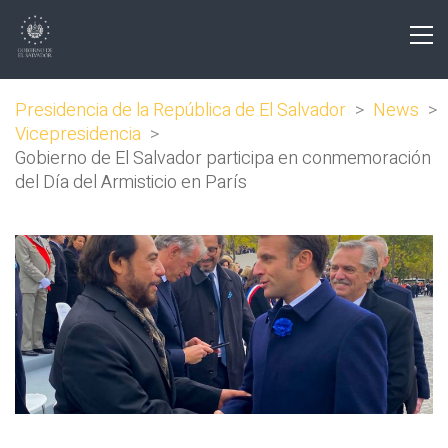
Presidencia de la República de El Salvador
>
News
>
Vicepresidencia
>
Gobierno de El Salvador participa en conmemoración
del Día del Armisticio en París