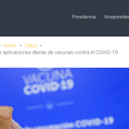
Presidencia
Vicepreside
>
News
>
Salud
>
de aplicaciones diarias de vacunas contra el COVID-19