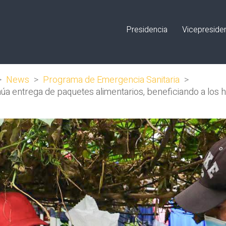
Presidencia
Vicepreside
>
News
>
Programa de Emergencia Sanitaria
>
úa entrega de paquetes alimentarios, beneficiando a los