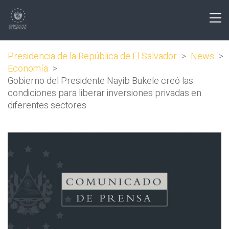
Presidencia de la República de El Salvador
>
News
>
Economía
>
Gobierno del Presidente Nayib Bukele creó las
condiciones para liberar inversiones privadas en
diferentes sectores