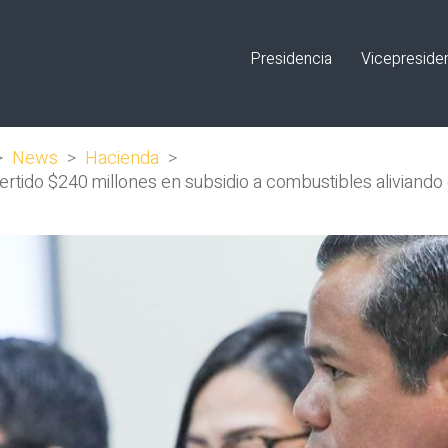
Presidencia
Vicepreside
>
News
>
Hacienda
>
rtido $240 millones en subsidio a combustibles aliviando e