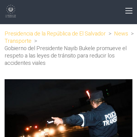
Presidencia de la República de El Salvador
>
News
>
Transporte
>
Gobierno del Presidente Nayib Bukele promueve el
respeto a las leyes de tránsito para reducir los
accidentes viales