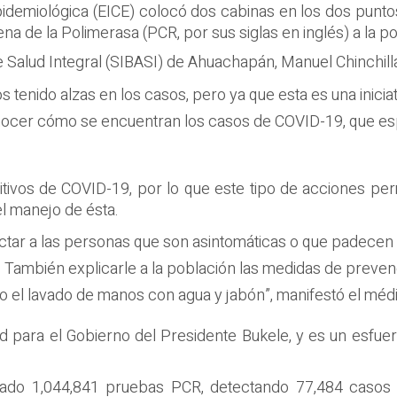
pidemiológica (EICE) colocó dos cabinas en los dos puntos 
 de la Polimerasa (PCR, por sus siglas en inglés) a la po
 Salud Integral (SIBASI) de Ahuachapán, Manuel Chinchill
enido alzas en los casos, pero ya que esta es una iniciat
conocer cómo se encuentran los casos de COVID-19, que e
sitivos de COVID-19, por lo que este tipo de acciones p
el manejo de ésta.
ectar a las personas que son asintomáticas o que padecen 
 También explicarle a la población las medidas de preven
l o el lavado de manos con agua y jabón”, manifestó el méd
d para el Gobierno del Presidente Bukele, y es un esfuer
lizado 1,044,841 pruebas PCR, detectando 77,484 casos 