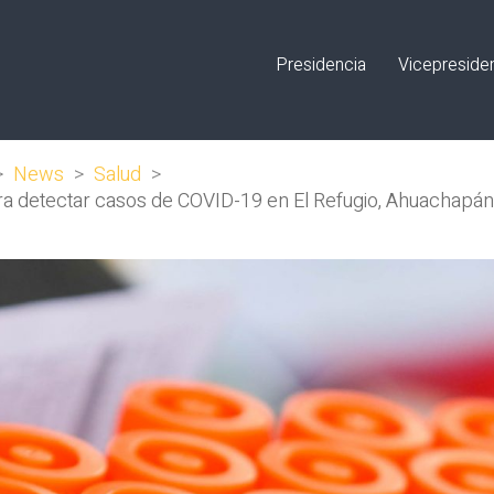
Presidencia
Vicepreside
>
News
>
Salud
>
ara detectar casos de COVID-19 en El Refugio, Ahuachapán