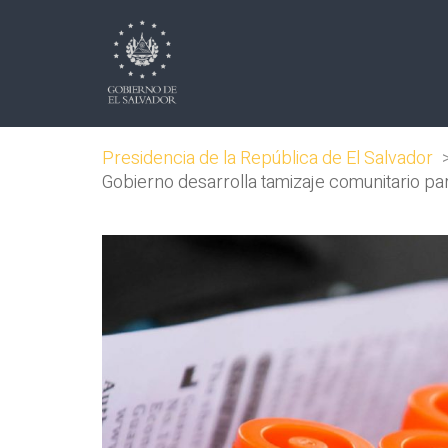
Presidencia de la República de El Salvador
Gobierno desarrolla tamizaje comunitario p