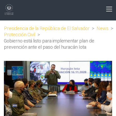
Presidencia de la República de El Salvador
>
News
>
Protección Civil
>
Gobierno está listo para implementar plan de
prevención ante el paso del huracán Iota