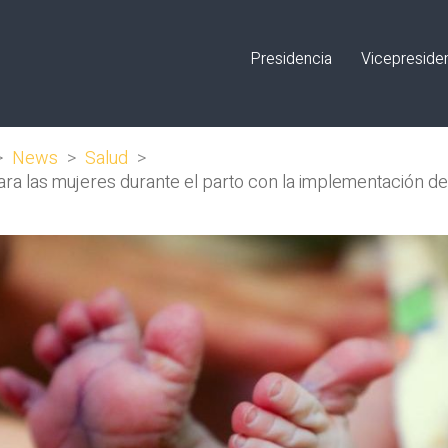
Presidencia
Vicepreside
>
News
>
Salud
>
ara las mujeres durante el parto con la implementación d