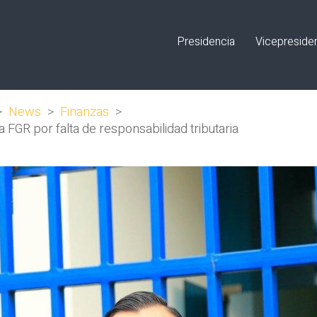
Presidencia
Vicepreside
>
News
>
Finanzas
>
FGR por falta de responsabilidad tributaria