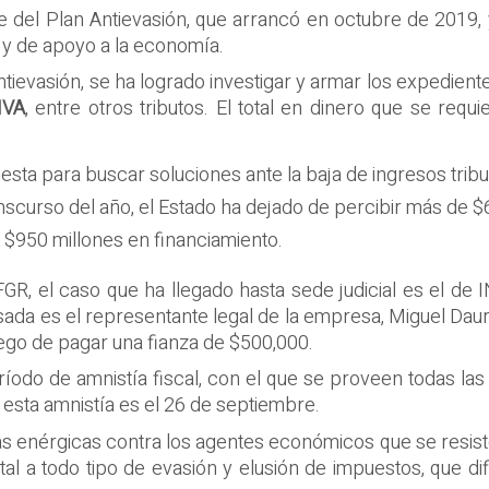
e del Plan Antievasión, que arrancó en octubre de 2019,
 y de apoyo a la economía.
ievasión, se ha logrado investigar y armar los expedien
IVA
, entre otros tributos. El total en dinero que se requ
sta para buscar soluciones ante la baja de ingresos tributa
anscurso del año, el Estado ha dejado de percibir más de $
$950 millones en financiamiento.
FGR, el caso que ha llegado hasta sede judicial es el de
sada es el representante legal de la empresa, Miguel Daur
luego de pagar una fianza de $500,000.
odo de amnistía fiscal, con el que se proveen todas las
a esta amnistía es el 26 de septiembre.
s enérgicas contra los agentes económicos que se resis
tal a todo tipo de evasión y elusión de impuestos, que di