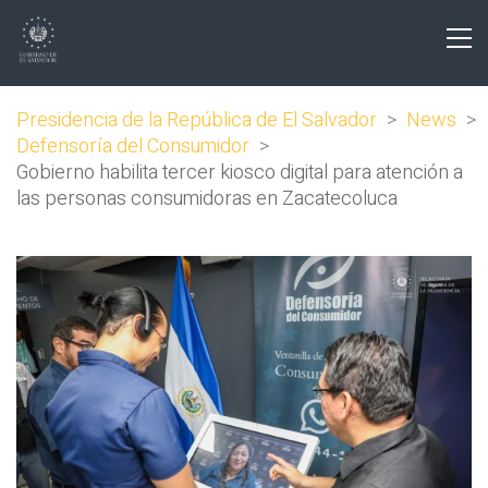
Presidencia de la República de El Salvador
>
News
>
Defensoría del Consumidor
>
Gobierno habilita tercer kiosco digital para atención a
las personas consumidoras en Zacatecoluca