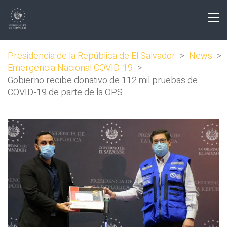
Presidencia de la República de El Salvador
>
News
>
Emergencia Nacional COVID-19
>
Gobierno recibe donativo de 112 mil pruebas de
COVID-19 de parte de la OPS