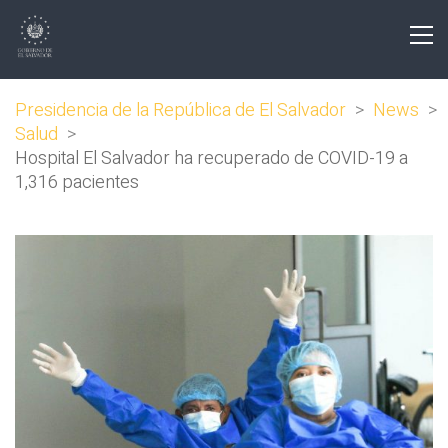
Presidencia de la República de El Salvador
>
News
>
Salud
>
Hospital El Salvador ha recuperado de COVID-19 a
1,316 pacientes