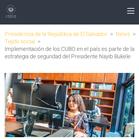
Presidencia de la República de El Salvador
>
News
>
Tejido social
>
Implementación de los CUBO en el país es parte de la
estrategia de seguridad del Presidente Nayib Bukele