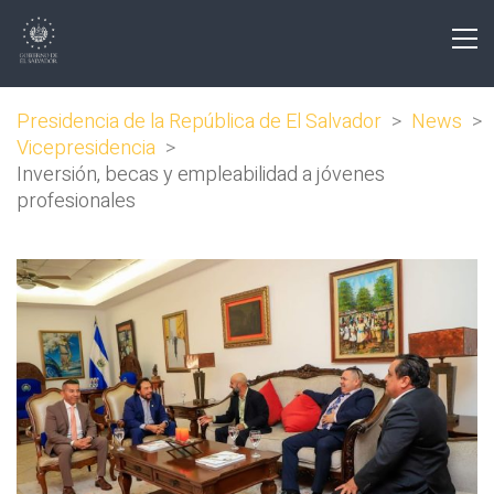
Presidencia de la República de El Salvador
>
News
>
Vicepresidencia
>
Inversión, becas y empleabilidad a jóvenes
profesionales