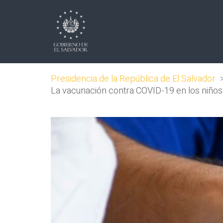
Presidencia de la República de El Salvador
La vacunación contra COVID-19 en los niños e