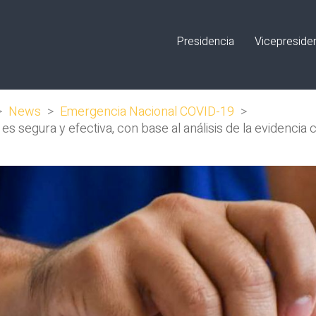
Presidencia
Vicepreside
>
News
>
Emergencia Nacional COVID-19
>
s segura y efectiva, con base al análisis de la evidencia 