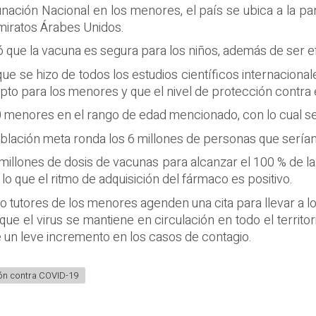
unación Nacional en los menores, el país se ubica a la p
Emiratos Árabes Unidos.
ó que la vacuna es segura para los niños, además de ser ef
 que se hizo de todos los estudios científicos internacional
to para los menores y que el nivel de protección contra el
0 menores en el rango de edad mencionado, con lo cual s
población meta ronda los 6 millones de personas que sería
illones de dosis de vacunas para alcanzar el 100 % de la 
o que el ritmo de adquisición del fármaco es positivo.
o tutores de los menores agenden una cita para llevar a l
que el virus se mantiene en circulación en todo el territor
 un leve incremento en los casos de contagio.
ón contra COVID-19