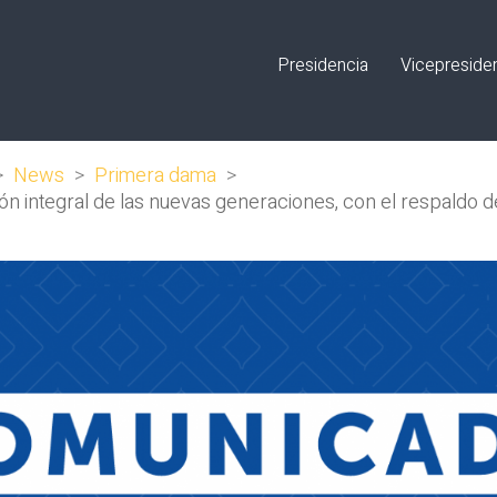
Presidencia
Vicepreside
>
News
>
Primera dama
>
ón integral de las nuevas generaciones, con el respaldo d