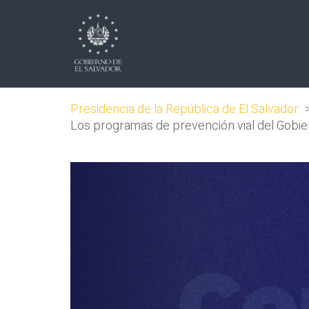
Presidencia de la República de El Salvador
Los programas de prevención vial del Gobie