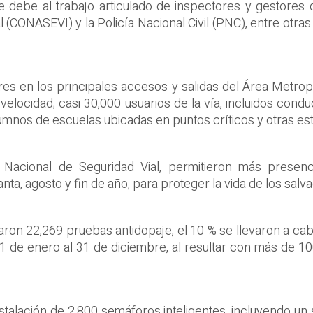
se debe al trabajo articulado de inspectores y gestores 
 (CONASEVI) y la Policía Nacional Civil (PNC), entre otras
lares en los principales accesos y salidas del Área Metro
 velocidad; casi 30,000 usuarios de la vía, incluidos condu
umnos de escuelas ubicadas en puntos críticos y otras est
Nacional de Seguridad Vial, permitieron más presenci
a, agosto y fin de año, para proteger la vida de los salv
tuaron 22,269 pruebas antidopaje, el 10 % se llevaron a c
 1 de enero al 31 de diciembre, al resultar con más de 1
stalación de 2,800 semáforos inteligentes, incluyendo un 