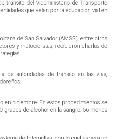
de tránsito del Viceministerio de Transporte
 entidades que velan por la educación vial en
politana de San Salvador (AMSS), entre otros
ctores y motociclistas, recibieron charlas de
rategias.
a de autoridades de tránsito en las vías,
adoreños.
abo en diciembre. En estos procedimientos se
00 grados de alcohol en la sangre, 56 menos
sistema de fotomultas, con lo cual espera un