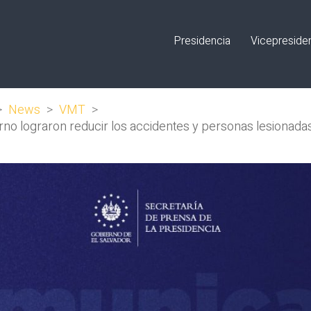
Presidencia
Vicepreside
>
News
>
VMT
>
rno lograron reducir los accidentes y personas lesionada