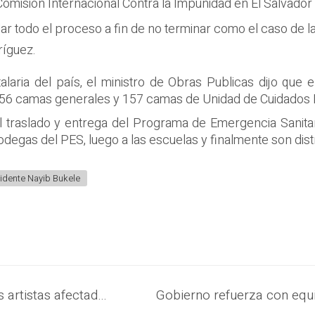
Comisión Internacional Contra la Impunidad en El Salvador 
lar todo el proceso a fin de no terminar como el caso de 
ríguez.
alaria del país, el ministro de Obras Publicas dijo que 
256 camas generales y 157 camas de Unidad de Cuidados I
 traslado y entrega del Programa de Emergencia Sanitaria
odegas del PES, luego a las escuelas y finalmente son dist
idente Nayib Bukele
Ministra de Cultura reitera apoyo a los artistas afectados por la pandemia del COVID-19