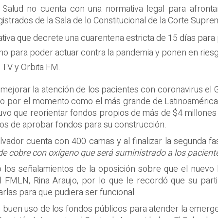
 Salud no cuenta con una normativa legal para afrontar
trados de la Sala de lo Constitucional de la Corte Suprem
ativa que decrete una cuarentena estricta de 15 días para
rno para poder actuar contra la pandemia y ponen en ries
a TV y Orbita FM.
ra mejorar la atención de los pacientes con coronavirus e
erado por el momento como el más grande de Latinoaméric
tuvo que reorientar fondos propios de más de $4 millones 
dos de aprobar fondos para su construcción.
 Salvador cuenta con 400 camas y al finalizar la segunda 
de cobre con oxígeno que será suministrado a los pacient
 los señalamientos de la oposición sobre que el nuevo 
l FMLN, Rina Araujo, por lo que le recordó que su parti
arlas para que pudiera ser funcional.
 buen uso de los fondos públicos para atender la emergen