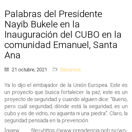
Palabras del Presidente
Nayib Bukele en la
Inauguración del CUBO en la
comunidad Emanuel, Santa
Ana
21 octubre, 2021
Discursos
Ya lo dijo el embajador de la Unión Europea
.
E
ste es
un pr
oyecto que busca fortalecer la paz
;
este es un
proyecto de seguridad y cuando alguien dice
:
“B
ueno,
pero cuál seguridad, d
ó
nde está la seguridad, es un
cubo y es de vidrio, no aguanta ni una piedra
”
. Claro, la
seguridad pensada en la prevención.
[gview file=»https://www.presidencia.gob.sv/wp-