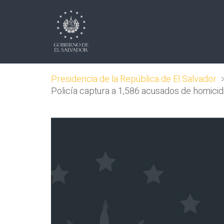
Presidencia de la República de El Salvador
Policía captura a 1,586 acusados de homicidi