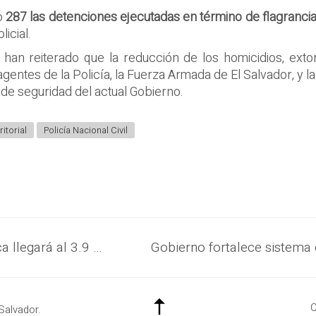
do
287 las detenciones ejecutadas en término de flagranci
icial.
han reiterado que la reducción de los homicidios, extor
agentes de la Policía, la Fuerza Armada de El Salvador, y 
 de seguridad del actual Gobierno.
itorial
Policía Nacional Civil
Histórico presupuesto en salud pública llegará al 3.9 % equivalente del PIB
C
Salvador.