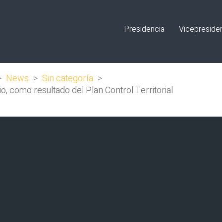
Presidencia
Vicepreside
>
News
>
Sin categoría
>
o, como resultado del Plan Control Territorial