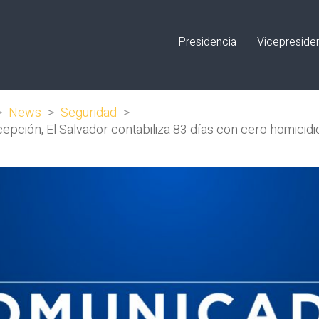
Presidencia
Vicepreside
>
News
>
Seguridad
>
pción, El Salvador contabiliza 83 días con cero homicidi