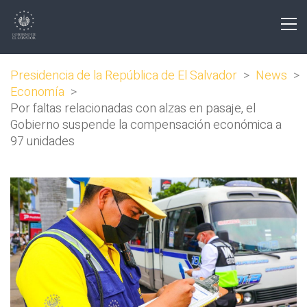
Presidencia de la República de El Salvador
>
News
>
Economía
>
Por faltas relacionadas con alzas en pasaje, el
Gobierno suspende la compensación económica a
97 unidades