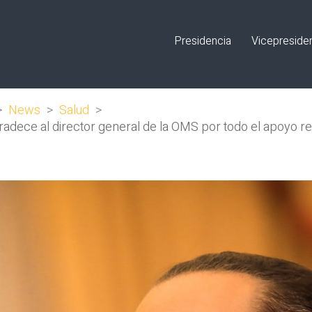
Presidencia
Vicepreside
>
News
>
Salud
>
radece al director general de la OMS por todo el apoyo re