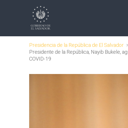
Presidencia de la República de El Salvador
Presidente de la República, Nayib Bukele, ag
COVID-19