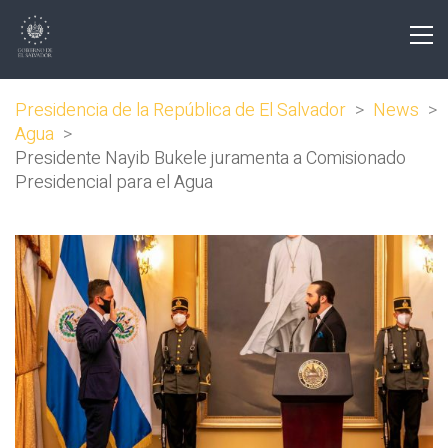
Presidencia de la República de El Salvador
>
News
>
Agua
>
Presidente Nayib Bukele juramenta a Comisionado
Presidencial para el Agua