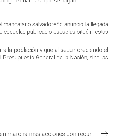
l Código Penal para que se hagan
el mandatario salvadoreño anunció la llegada
 escuelas públicas o escuelas bitcóin, estas
 a la población y que al seguir creciendo el
 Presupuesto General de la Nación, sino las
El Gobierno pondrá en marcha más acciones con recursos institucionales para cuidar de los animales