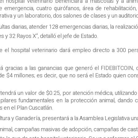
el hospital veterinario beneficiará a mascotas y a an
e emergencia, cuatro quirófanos, área de rehabilitación, 
tiva y un laboratorio, dos salones de clases y un auditorio
as diarias, atender 128 emergencias diarias, la realizació
s y 32 Rayos X”, detalló el jefe de Estado.
e el hospital veterinario dará empleo directo a 300 per
rá gracias a las ganancias que generó el FIDEBITCOIN, q
 $4 millones; es decir, que no será el Estado quien con
tendrá un valor de $0.25, por atención médica, utilizando 
pilares fundamentales en la protección animal, dando 
 en el Plan Cuscatlán.
ultura y Ganadería, presentará a la Asamblea Legislativa u
animal, campañas masivas de adopción, campañas de castrac