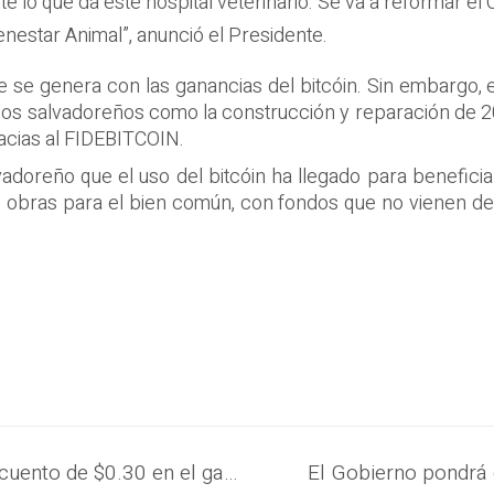
te lo que da este hospital veterinario. Se va a reformar e
ienestar Animal”, anunció el Presidente.
ue se genera con las ganancias del bitcóin. Sin embargo, 
los salvadoreños como la construcción y reparación de 20
racias al FIDEBITCOIN.
adoreño que el uso del bitcóin ha llegado para beneficiar
 obras para el bien común, con fondos que no vienen del
Gasolineras empezarán a aplicar descuento de $0.30 en el galón de combustible al pagar con la Chivo Wallet