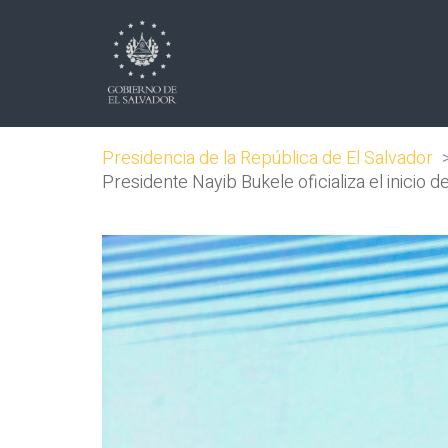
Presidencia de la República de El Salvador
Presidente Nayib Bukele oficializa el inicio d