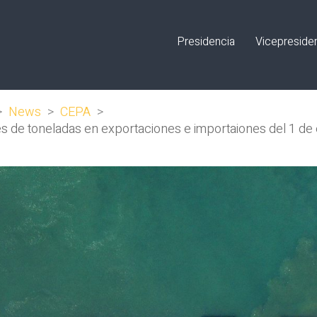
Presidencia
Vicepreside
>
News
>
CEPA
>
es de toneladas en exportaciones e importaiones del 1 d