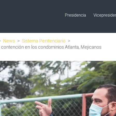
Presidencia
Vicepreside
>
News
>
Sistema Penitenciario
>
 contención en los condominios Atlanta, Mejicanos