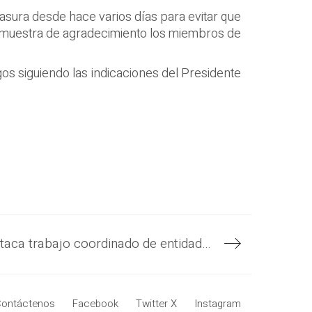
basura desde hace varios días para evitar que
mo muestra de agradecimiento los miembros de
gos siguiendo las indicaciones del Presidente
Embajador de EE. UU. destaca trabajo coordinado de entidades de seguridad salvadoreñas
ontáctenos
Facebook
Twitter X
Instagram