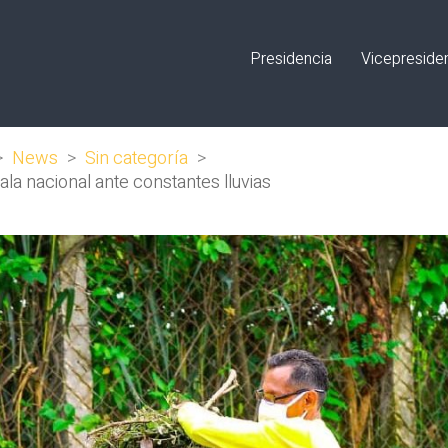
Presidencia
Vicepreside
>
News
>
Sin categoría
>
la nacional ante constantes lluvias