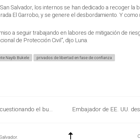
 San Salvador, los internos se han dedicado a recoger la 
quebrada El Garrobo, y se genere el desbordamiento. Y co
iso a seguir trabajando en labores de mitigación de ries
ional de Protección Civil”, dijo Luna.
nte Nayib Bukele
privados de libertad en fase de confianza
Bloque de oposición legislativo sigue cuestionando el buen manejo de la pandemia
C
Salvador.