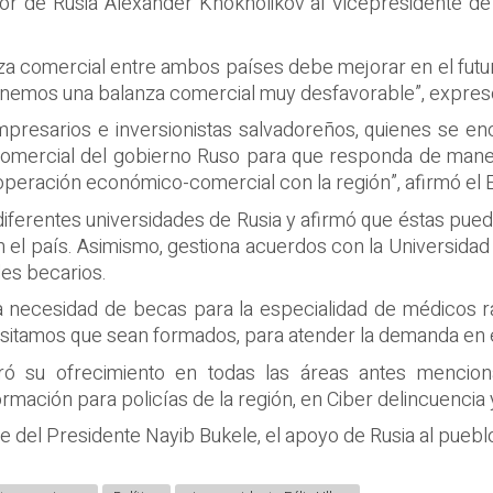
or de Rusia Alexander Khokholikov al Vicepresidente de la
nza comercial entre ambos países debe mejorar en el futu
“tenemos una balanza comercial muy desfavorable”, expres
presarios e inversionistas salvadoreños, quienes se en
 comercial del gobierno Ruso para que responda de maner
operación económico-comercial con la región”, afirmó el
diferentes universidades de Rusia y afirmó que éstas pue
l país. Asimismo, gestiona acuerdos con la Universidad 
les becarios.
a necesidad de becas para la especialidad de médicos rad
sitamos que sean formados, para atender la demanda en e
teró su ofrecimiento en todas las áreas antes mencio
rmación para policías de la región, en Ciber delincuencia 
e del Presidente Nayib Bukele, el apoyo de Rusia al puebl