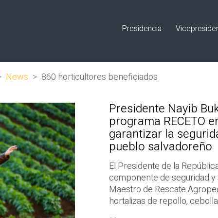
Presidencia
Vicepreside
>
News
>
860 horticultores beneficiados
Presidente Nayib Bu
programa RECETO en 
garantizar la segurid
pueblo salvadoreño
El Presidente de la República
componente de seguridad y so
Maestro de Rescate Agropec
hortalizas de repollo, ceboll