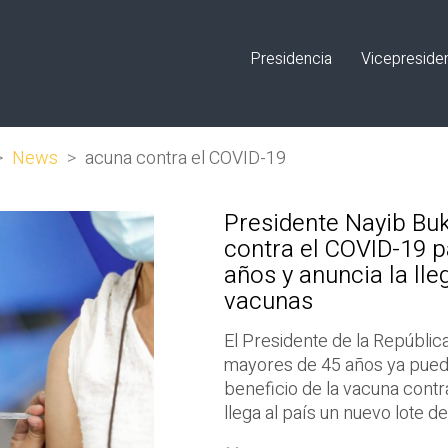
Presidencia
Vicepreside
>
News
>
acuna contra el COVID-19
Presidente Nayib Buk
contra el COVID-19 
años y anuncia la ll
vacunas
El Presidente de la Repúblic
mayores de 45 años ya puede
beneficio de la vacuna cont
llega al país un nuevo lote d