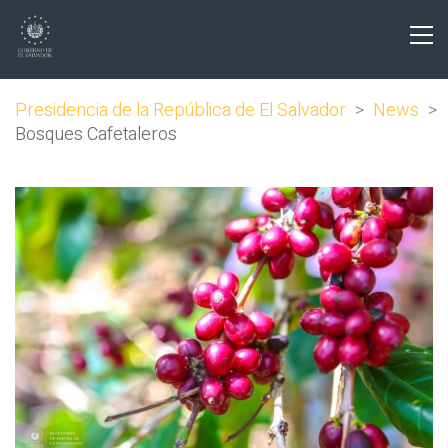
Presidencia de la República de El Salvador
>
News
>
Bosques Cafetaleros