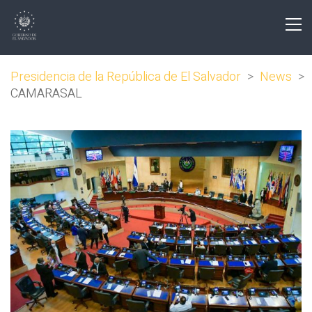
Presidencia de la República de El Salvador
>
News
>
CAMARASAL