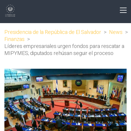
Presidencia de la República de El Salvador
>
News
>
Finanzas
>
Líderes empresariales urgen fondos para rescatar a
MIPYMES; diputados rehúsan seguir el proceso