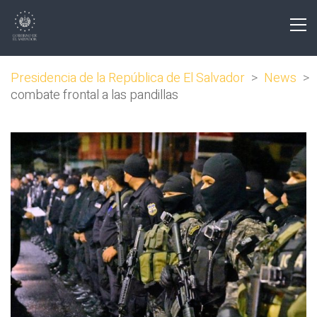
Presidencia de la República de El Salvador
>
News
>
combate frontal a las pandillas