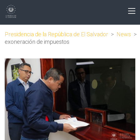
Presidencia de la República de El Salvador
>
News
>
exoneración de impuestos