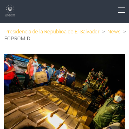
Presidencia de la República de El Salvador
>
News
>
FOPROMID