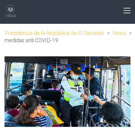
Presidencia de la República de El Salvador
>
News
>
medidas anti COVID-19