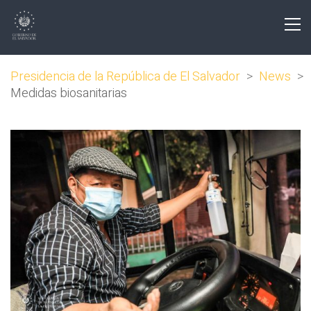
Presidencia de la República de El Salvador
>
News
>
Medidas biosanitarias