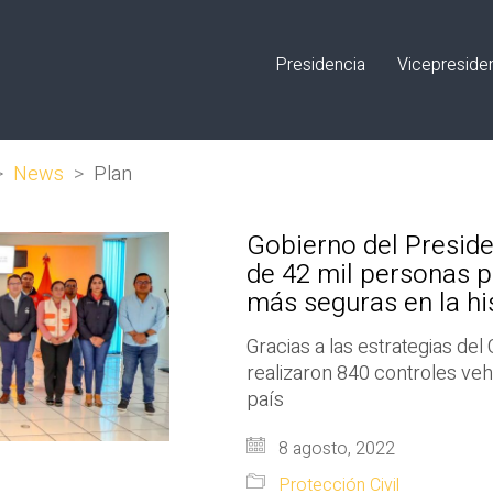
Presidencia
Vicepreside
>
News
>
Plan
Gobierno del Presid
de 42 mil personas p
más seguras en la his
Gracias a las estrategias de
realizaron 840 controles vehi
país
8 agosto, 2022
Protección Civil