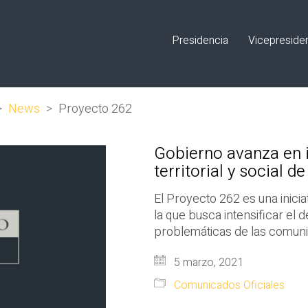
Presidencia
Vicepreside
>
News
>
Proyecto 262
Gobierno avanza en in
territorial y social d
El Proyecto 262 es una inici
la que busca intensificar el d
problemáticas de las comun
5 marzo, 2021
Comunicados Oficiales