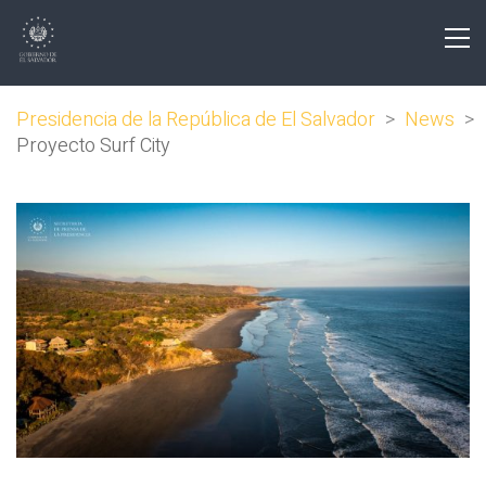
Presidencia de la República de El Salvador
>
News
>
Proyecto Surf City